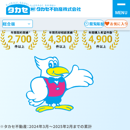
お探しの種別を選択
STEP 1
閲覧履歴
お気に入り
検索方法を選択
STEP 2
エリア
沿線・駅
からさがす
からさがす
地図
からさがす