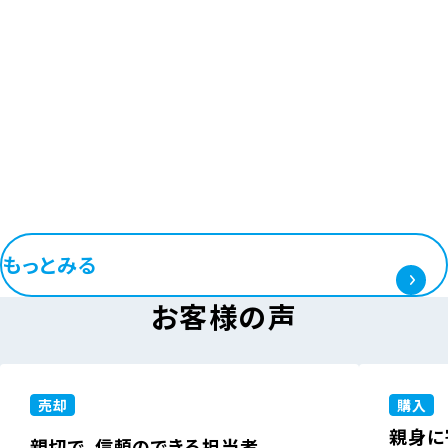
もっとみる
お客様の声
売却
購入
親身に
親切で、信頼のできる担当者