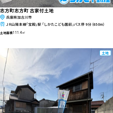
志方町志方町 古家付土地
兵庫県加古川市
ＪＲ山陽本線「宝殿」駅 「しかたこども園前」バス停 9分（650m）
土地面積
111.4㎡
土地