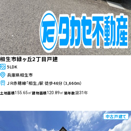
相生市緑ヶ丘2丁目戸建
5LDK
兵庫県相生市
ＪＲ赤穂線「相生」駅 徒歩46分（3,660m）
土地面積
建物面積
築年数
155.65㎡
120.89㎡
築31年
中古戸建て