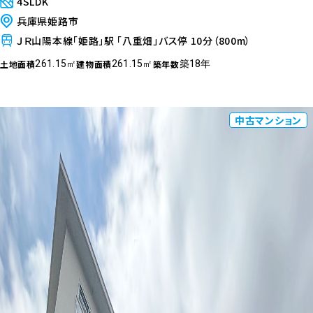
4SLDK
兵庫県姫路市
ＪＲ山陽本線「姫路」駅 「八重畑」バス停 10分（800m）
土地面積
建物面積
築年数
261.15㎡
261.15㎡
築18年
中古マンション