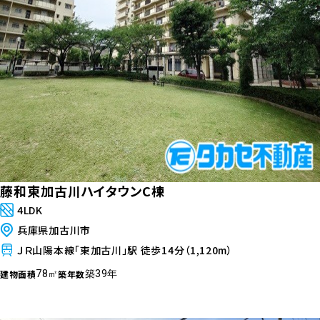
藤和東加古川ハイタウンC棟
4LDK
兵庫県加古川市
ＪＲ山陽本線「東加古川」駅 徒歩14分（1,120m）
建物面積
築年数
78㎡
築39年