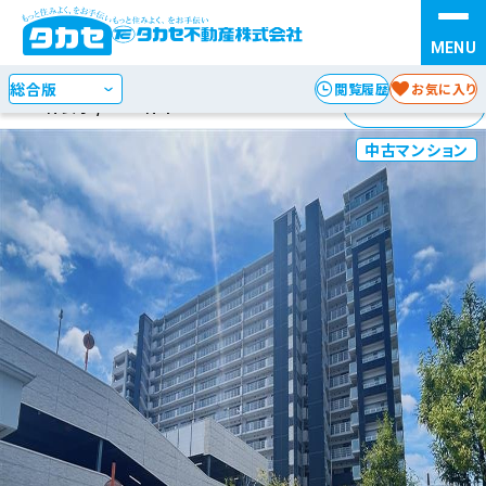
ご成約物件
お探しの種別を選択
STEP 1
閲覧履歴
お気に入り
1-24
476
件表示 /
件中
検索方法を選択
STEP 2
中古マンション
エリア
沿線・駅
からさがす
からさがす
地図
からさがす