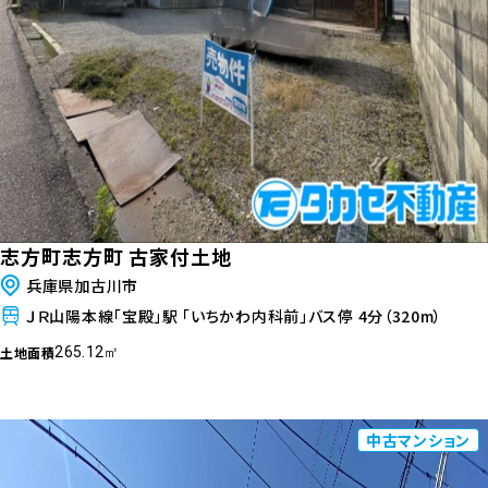
志方町志方町 古家付土地
兵庫県加古川市
ＪＲ山陽本線「宝殿」駅 「いちかわ内科前」バス停 4分（320m）
土地面積
265.12㎡
中古マンション