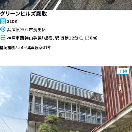
グリーンヒルズ鷹取
3LDK
兵庫県神戸市長田区
神戸市西神山手線「板宿」駅 徒歩12分（1,130m）
建物面積
築年数
75.8㎡
築31年
土地