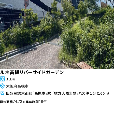
ルネ高槻リバーサイドガーデン
3LDK
大阪府高槻市
阪急電鉄京都線「高槻市」駅 「枚方大橋北詰」バス停 1分（160m）
建物面積
築年数
74.72㎡
築18年