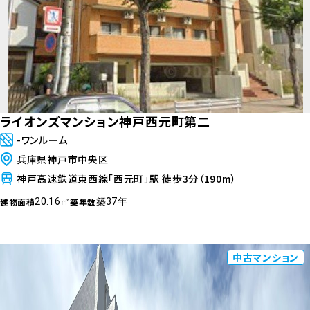
ライオンズマンション神戸西元町第二
-ワンルーム
兵庫県神戸市中央区
神戸高速鉄道東西線「西元町」駅 徒歩3分（190m）
建物面積
築年数
20.16㎡
築37年
中古マンション