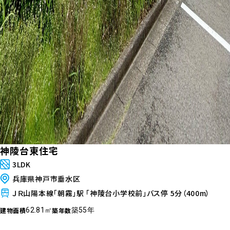
神陵台東住宅
3LDK
兵庫県神戸市垂水区
ＪＲ山陽本線「朝霧」駅 「神陵台小学校前」バス停 5分（400m）
建物面積
築年数
62.81㎡
築55年