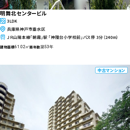
明舞北センタービル
3LDK
兵庫県神戸市垂水区
ＪＲ山陽本線「朝霧」駅 「神陵台小学校前」バス停 3分（240m）
建物面積
築年数
61.02㎡
築53年
中古マンション