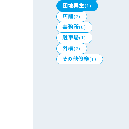
団地再生
(1)
店舗
(2)
事務所
(0)
駐車場
(1)
外構
(2)
その他修繕
(1)