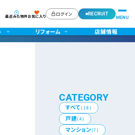
ログイン
RECRUIT
最近みた物件
お気に入り
い
リフォーム
店舗情報
CATEGORY
すべて
(18)
戸建
(4)
マンション
(7)