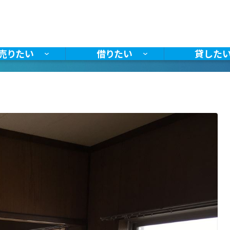
お探しの種別を選択
EP 1
売りたい
借りたい
貸した
検索方法を選択
EP 2
エリア
沿線・駅
地図
からさがす
からさがす
からさがす