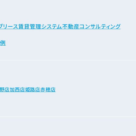
ブリース
賃貸管理システム
不動産コンサルティング
事例
野店
加西店
姫路店
赤穂店