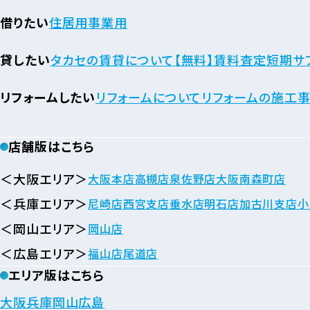
借りたい
住居用
事業用
貸したい
タカセの賃貸について
【無料】賃料査定
短期サ
リフォームしたい
リフォームについて
リフォームの施工
店舗版はこちら
＜大阪エリア＞
大阪本店
高槻店
泉佐野店
大阪南森町店
＜兵庫エリア＞
尼崎店
西宮支店
垂水店
明石店
加古川支店
小
＜岡山エリア＞
岡山店
＜広島エリア＞
福山店
尾道店
エリア版はこちら
大阪
兵庫
岡山
広島