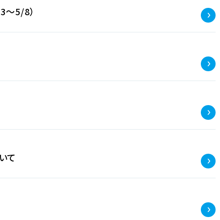
～5/8）
いて