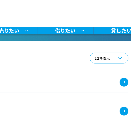
お探しの種別を選択
EP 1
売りたい
借りたい
貸した
検索方法を選択
EP 2
エリア
沿線・駅
地図
からさがす
からさがす
からさがす