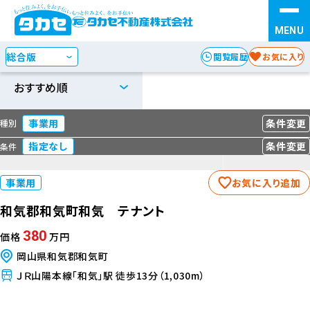
すべて
の事業用購入物件
お探しの種別を選択
STEP 1
1-24
件表示 /
78
件中
1
2
3
閲覧履歴
お気に入り
検索方法を選択
STEP 2
事業用
条件変更
種別
エリア
沿線・駅
からさがす
からさがす
指定なし
条件変更
条件
地図
事業用
お気に入り追加
からさがす
和気郡和気町和気 テナント
380
価格
万円
岡山県和気郡和気町
ＪＲ山陽本線「和気」駅 徒歩13分（1,030m）