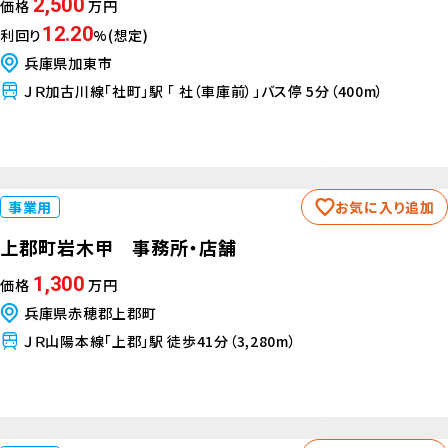
2,500
価格
万円
12.20
利回り
%(想定)
兵庫県加東市
ＪＲ加古川線「社町」駅 「 社（車庫前）」バス停 5分（400m）
事業用
お気に入り追加
上郡町岩木甲 事務所・店舗
1,300
価格
万円
兵庫県赤穂郡上郡町
ＪＲ山陽本線「上郡」駅 徒歩41分（3,280m）